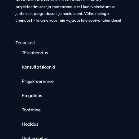
projekteerimisest ja tootearendusest kuni valmistamise,
juhtimise, paigalduseni ja hoolduseni
. Võtke meiega
ühendust – leiame koos teie vajadustele sobiva lahenduse!
Teenused
Täislahendus
Konsultatsioonid
Projekteerimine
Paigaldus
Tootmine
Hooldus
Ümberehitus