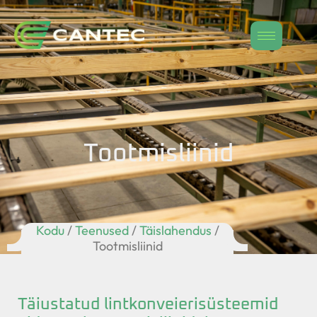
Tootmisliinid
Kodu
/
Teenused
/
Täislahendus
/
Tootmisliinid
Täiustatud lintkonveierisüsteemid