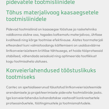
pidevatele tootmisliinidele
Tõhus materjalivoog kaasaegsetele
tootmisliinidele
Pidevad tootmisliinid on kaasaegse tööstuse ja rasketehnika
valdkonna oluline osa, tagades katkematu materjalivoo, ühtlase
kvaliteedi ning kõrge tootmise efektiivsuse. Alates toormaterjali
etteandest kuni valmistoodangu käitlemiseni on usaldusväärne
lintkonveierisüsteem kriitilise tähtsusega, et hoida tööprotsessid
stabiilsed, vähendada seisakuid ning optimeerida tootlikkust
kogu tootmisahela ulatuses.
Konveierlahendused tööstuslikuks
tootmiseks
Cantec on spetsialiseerunud täiustatud lintkonveierisüsteemide
arendamisele ja projekteerimisele pidevate tootmisliinide jaoks.
Iga konveierlahendus kohandatakse vastavalt konkreetsetele
protsessinõuetele, töötingimustele ja tootmismahtudele.