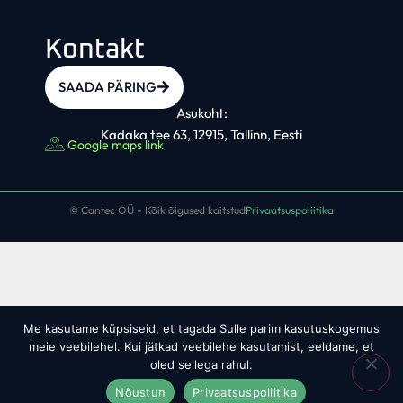
Kontakt
SAADA PÄRING
Asukoht:
Kadaka tee 63, 12915, Tallinn, Eesti
Google maps link
© Cantec OÜ - Kõik õigused kaitstud
Privaatsuspoliitika
Me kasutame küpsiseid, et tagada Sulle parim kasutuskogemus
meie veebilehel. Kui jätkad veebilehe kasutamist, eeldame, et
oled sellega rahul.
Nõustun
Privaatsuspoliitika