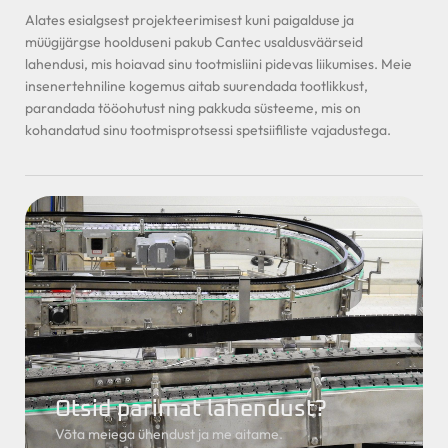
Alates esialgsest projekteerimisest kuni paigalduse ja
müügijärgse hoolduseni pakub Cantec usaldusväärseid
lahendusi, mis hoiavad sinu tootmisliini pidevas liikumises. Meie
insenertehniline kogemus aitab suurendada tootlikkust,
parandada tööohutust ning pakkuda süsteeme, mis on
kohandatud sinu tootmisprotsessi spetsiifiliste vajadustega.
Otsid parimat lahendust?
Võta meiega ühendust ja me aitame.