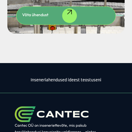
Võta ühendust
Insenerlahendused ideest teostuseni
Cantec OÜ on inseneriettevõte, mis pakub
terviklahendusi
konveierite valdkonnas
– alates