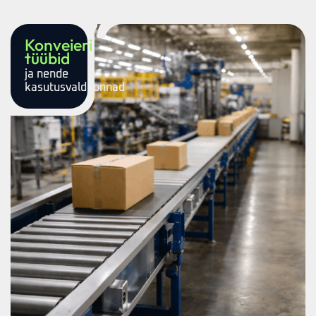
Konveieri
tüübid
ja nende
kasutusvaldkonnad