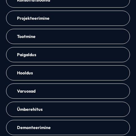
Projekteerimine
Tootmine
Paigaldus
Hooldus
Varuosad
Ümberehitus
Demonteerimine