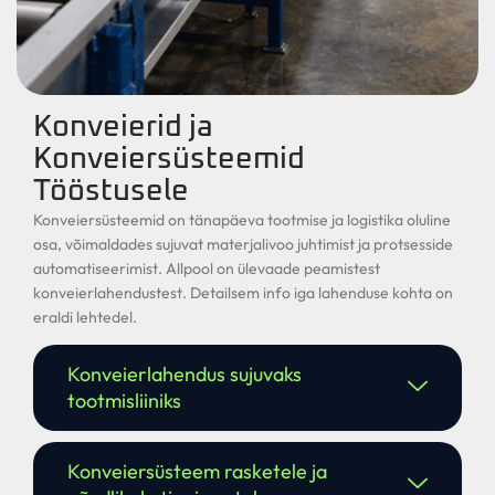
Konveierid ja
Konveiersüsteemid
Tööstusele
Konveiersüsteemid on tänapäeva tootmise ja logistika oluline
osa, võimaldades sujuvat materjalivoo juhtimist ja protsesside
automatiseerimist. Allpool on ülevaade peamistest
konveierlahendustest. Detailsem info iga lahenduse kohta on
eraldi lehtedel.
Konveierlahendus sujuvaks
tootmisliiniks
Konveiersüsteem rasketele ja