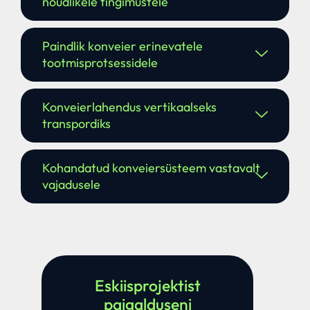
nõudlikele tingimustele
Paindlik konveier erinevatele
tootmisprotsessidele
Konveierlahendus vertikaalseks
transpordiks
Kohandatud konveiersüsteem vastavalt
vajadusele
Eskiisprojektist
paigalduseni