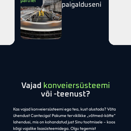
partner
paigalduseni
Vajad
konveiersüsteemi
või -teenust?
Kas vajad konveiersüsteemi ega tea, kust alustada? Võta
ühendust Canteciga! Pakume terviklikke „võtmed-kätte“
lahendusi, mis on kohandatud just Sinu tootmisele – koos
kõigi vajalike lisasüsteemidega. Olgu tegemist