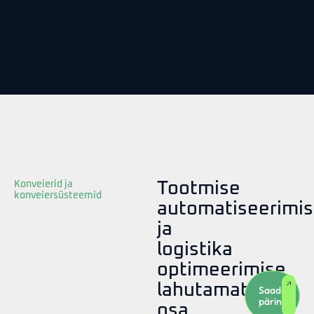
Konveierid ja
Tootmise
konveiersüsteemid
automatiseerimi
ja
logistika
optimeerimise
lahutamatu
Saada
päring
osa