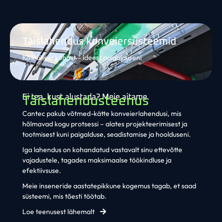
Täislahendus konveiersüsteemid
Kõik ühest kohast – ideest paigalduseni
Ei tea, kust alustada? Meie aitame.
Täislahendusteenus
Cantec pakub võtmed-kätte konveierlahendusi, mis
hõlmavad kogu protsessi – alates projekteerimisest ja
tootmisest kuni paigalduse, seadistamise ja hoolduseni.
Iga lahendus on kohandatud vastavalt sinu ettevõtte
vajadustele, tagades maksimaalse töökindluse ja
efektiivsuse.
Meie inseneride aastatepikkune kogemus tagab, et saad
süsteemi, mis tõesti töötab.
Loe teenusest lähemalt