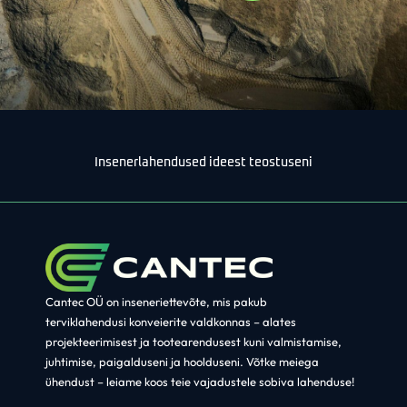
Insenerlahendused ideest teostuseni
Cantec OÜ on inseneriettevõte, mis pakub
terviklahendusi
konveierite valdkonnas
– alates
projekteerimisest ja tootearendusest kuni valmistamise,
juhtimise, paigalduseni ja hoolduseni
. Võtke meiega
ühendust – leiame koos teie vajadustele sobiva lahenduse!