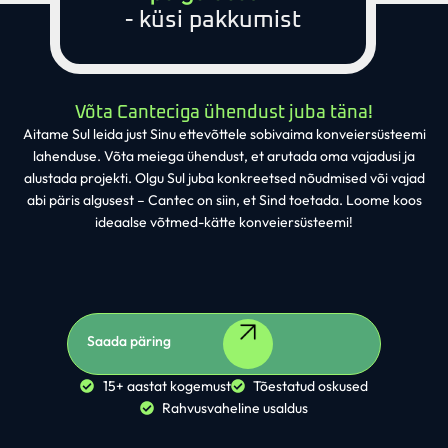
- küsi pakkumist
Võta Canteciga ühendust juba täna!
Aitame Sul leida just Sinu ettevõttele sobivaima konveiersüsteemi
lahenduse. Võta meiega ühendust, et arutada oma vajadusi ja
alustada projekti. Olgu Sul juba konkreetsed nõudmised või vajad
abi päris algusest – Cantec on siin, et Sind toetada. Loome koos
ideaalse võtmed-kätte konveiersüsteemi!
Saada päring
15+ aastat kogemust
Tõestatud oskused
Rahvusvaheline usaldus