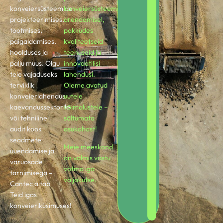
konveiersüsteemide
konveiersüsteemide
projekteerimises,
arendamisel,
tootmises,
pakkudes
paigaldamises,
kvaliteetseid
hoolduses ja
teenuseid ja
palju muus. Olgu
innovaatilisi
teie vajaduseks
lahendusi.
terviklik
Oleme avatud
konveierlahendus
uutele
kaevandussektorile
võimalustele –
või tehniline
sõltumata
audit koos
asukohast!
seadmete
Meie meeskond
uuendamise ja
on valmis vastu
varuosade
võtma iga
tarnimisega –
väljakutse.
Cantec aitab
Teid igas
konveieriküsimuses!