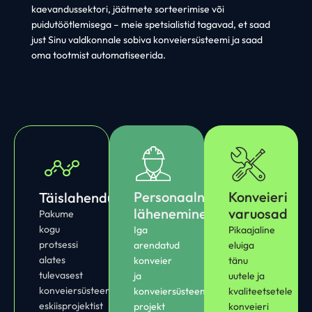
kaevandussektori, jäätmete sorteerimise või
puidutöötlemisega – meie spetsialistid tagavad, et saad
just Sinu valdkonnale sobiva konveiersüsteemi ja saad
oma tootmist automatiseerida.
Personaalne
Konveieri
Täislahendusteenus
lähenemine
varuosad
P
akume
kogu
Iga
Pikaajaline
protsessi
arendatud
eluiga
alates
konveier
tänu
tulevasest
ja
uutele ja
konveiersüsteemi
konveiersüsteemi
kvaliteetsetele
eskiisprojektist
projekt
konveieri