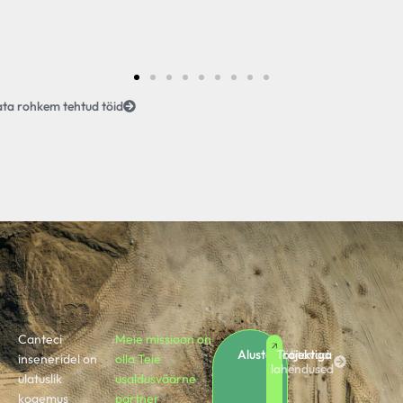
Vaata rohkem tehtud töid
Canteci
Meie missioon on
Alusta projektiga
Töötavad
inseneridel on
olla Teie
lahendused
ulatuslik
usaldusväärne
kogemus
partner