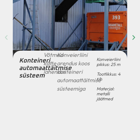
Võtmed
Konveierliini
Konveierliini
Konteineri
kätte
arendus koos
pikkus: 25 m
automaattäitmise
lahendus
konteineri
Tootlikkus: 4
süsteem
t/h
automaattäitmise
süsteemiga
Materjal:
metalli
jäätmed