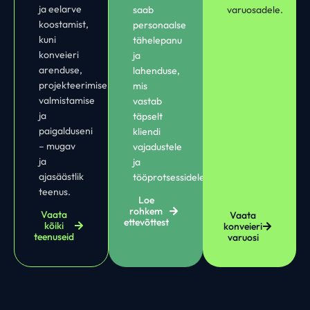
ja eelarve
saab
varuosadele.
koostamist,
personaalse
kuni
tähelepanu
konveieri
ja
arenduse,
lahenduse,
projekteerimise,
mis
valmistamise
vastab
ja
täpselt
paigalduseni
kliendi
– mugav
vajadustele
ja
ja
ajasäästlik
tööprotsessidele.
teenus.
Loe
rohkem
Vaata
Vaata
ettevõttest
kõiki
konveieri
teenuseid
varuosi