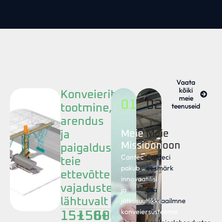
Vaata
kõiki
Konveierite
meie
01
02
teenuseid
tootmine,
arendus
Meie
Meie
ja
Missioon
Visioon
paigaldus
Cantec
Canteci
teie
pakub
eesmärk
ettevõtte
innovaatilisi
on
vajadustest
ja
olla
lähtuvalt
jätkusuutlikke
ülemaailmne
konveiersüsteeme
liider
15
+
150
600
+
+