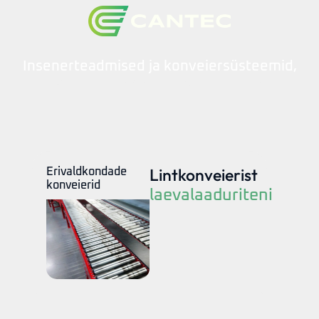
Insenerteadmised ja konveiersüsteemid,
MILLELE SAAD KINDEL OLLA
Lintkonveierist
Erivaldkondade
konveierid
laevalaaduriteni