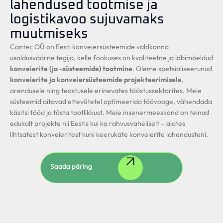
lahendused tootmise ja
logistikavoo sujuvamaks
muutmiseks
Cantec OÜ on Eesti konveiersüsteemide valdkonna
usaldusväärne tegija, kelle fookuses on kvaliteetne ja läbimõeldud
konveierite (ja -süsteemide) tootmine
. Oleme spetsialiseerunud
konveierite ja konveiersüsteemide projekteerimisele
,
arendusele ning teostusele erinevates tööstussektorites. Meie
süsteemid aitavad ettevõtetel optimeerida töövooge, vähendada
käsitsi tööd ja tõsta tootlikkust. Meie insenermeeskond on teinud
edukalt projekte nii Eestis kui ka rahvusvaheliselt – alates
lihtsatest konveieritest kuni keerukate konveierite lahendusteni.
Saada päring