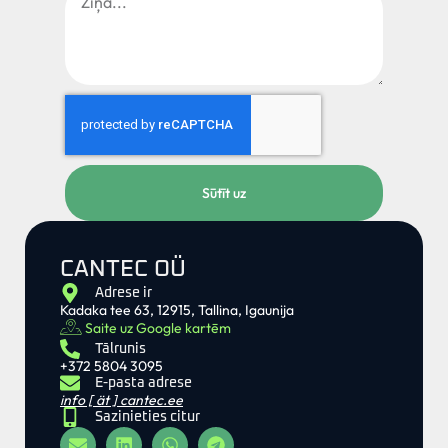
Sūtīt uz
CANTEC OÜ
Adrese ir
Kadaka tee 63, 12915, Tallina, Igaunija
Saite uz Google kartēm
Tālrunis
+372 5804 3095
E-pasta adrese
info [ ät ] cantec.ee
Sazinieties citur